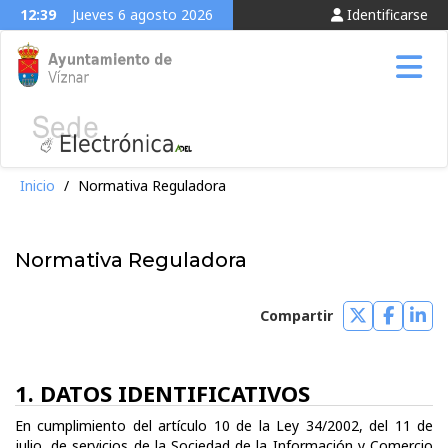
12:39
Jueves 6 agosto 2026
Identificarse
Tog
Inicio
/
Normativa Reguladora
Normativa Reguladora
Compartir
Compartir
Compar
Com
en
en
en
Twitter
Faceb
Lin
1. DATOS IDENTIFICATIVOS
En cumplimiento del artículo 10 de la Ley 34/2002, del 11 de
julio, de servicios de la Sociedad de la Información y Comercio